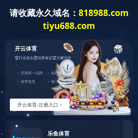
MK体育(MK Sports)股份公司
CN/
EN
友情链接
国家电子电路基材工程技术研究中心
网站后台管理